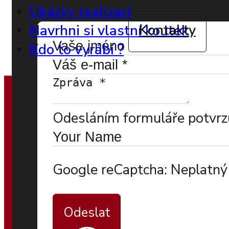
Ukázky realizací
Kontakty
Navrhni si vlastní koutek
Kdo to vyrábí ?
Odesláním formuláře potvrzu
Google reCaptcha: Neplatný 
Odeslat