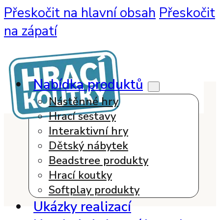
Přeskočit na hlavní obsah
Přeskočit
na zápatí
Nabídka produktů
Nástěnné hry
Hrací sestavy
Interaktivní hry
Dětský nábytek
Beadstree produkty
Hrací koutky
Softplay produkty
Ukázky realizací