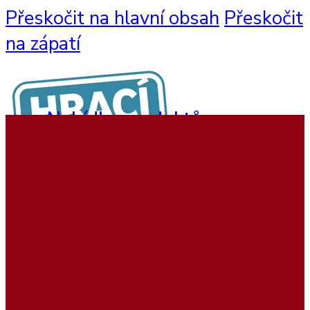
Přeskočit na hlavní obsah
Přeskočit
na zápatí
Nabídka produktů
Nástěnné hry
Hrací sestavy
Interaktivní hry
Dětský nábytek
Beadstree produkty
Hrací koutky
Softplay produkty
Ukázky realizací