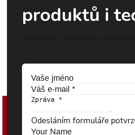
produktů i te
Odesláním formáláře automatic
Odesláním formuláře potvrzu