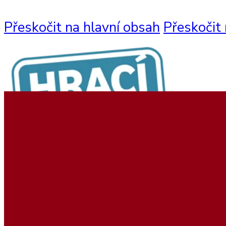
Přeskočit na hlavní obsah
Přeskočit 
Nabídka produktů
Nástěnné hry
Hrací sestavy
Interaktivní hry