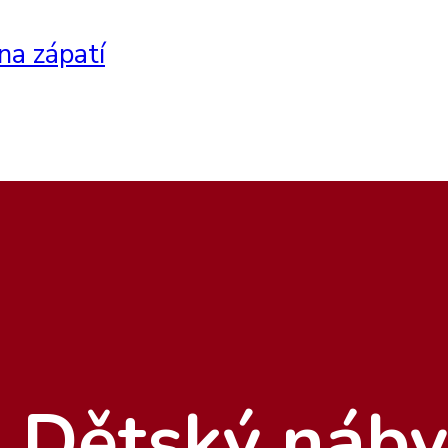
na zápatí
Dětský náby