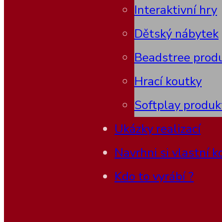
Interaktivní hry
Dětský nábytek
Beadstree prod
Hrací koutky
Softplay produk
Ukázky realizací
Navrhni si vlastní k
Kdo to vyrábí ?