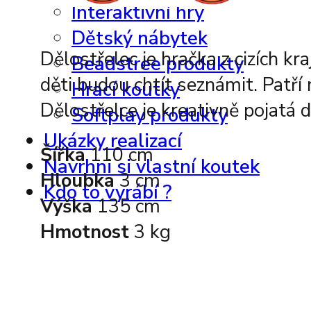
Interaktivní hry
Dětský nábytek
Dělostřelec je hračka z cizích k
Beadstree produkty
děti budou chtít seznámit. Patř
Hrací koutky
Dělostřelce je kreativně pojatá
Softplay produkty
Ukázky realizací
Šířka
110 cm
Navrhni si vlastní koutek
Hloubka
3 cm
Kdo to vyrábí ?
Výška
135 cm
Hmotnost
3 kg