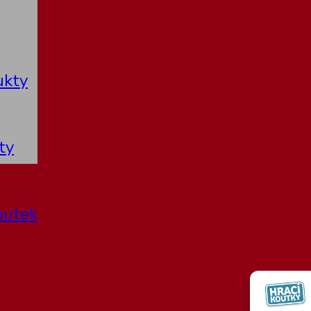
ukty
ty
outek