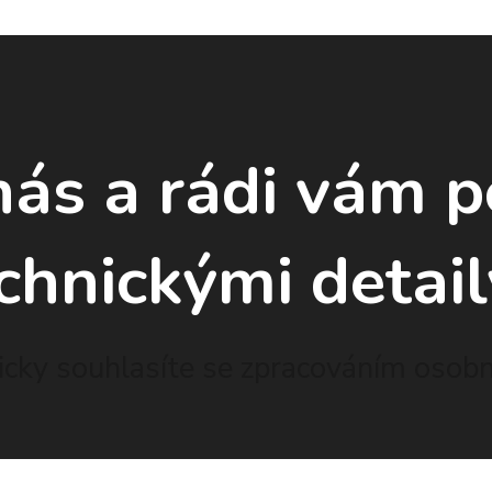
nás a rádi vám 
chnickými detail
cky souhlasíte se zpracováním osobní