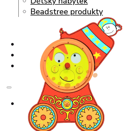
Dětský nábytek
Beadstree produkty
Hrací koutky
Softplay produkty
Ukázky realizací
Navrhni si vlastní koutek
Kdo to vyrábí ?
Nabídka produktů
Nástěnné hry
Hrací sestavy