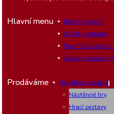
Hlavní menu
Kdo to vyrábí ?
Ukázky realizací
Navrhni si vlastní
Zásady cookies (E
Prodáváme
Nabídka produktů
Nástěnné hry
Hrací sestavy