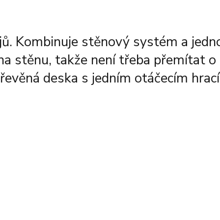
rajů. Kombinuje stěnový systém a jedn
í na stěnu, takže není třeba přemítat
 dřevěná deska s jedním otáčecím hra