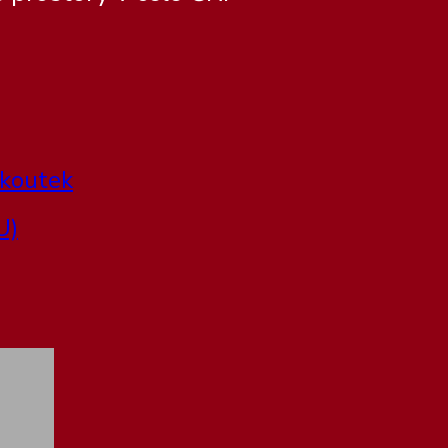
 koutek
U)