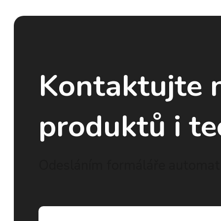
Kontaktujte 
produktů i te
Odesláním formáláře automati