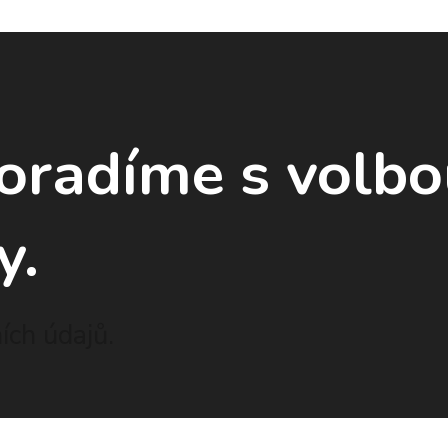
poradíme
s volb
y.
ch údajů.