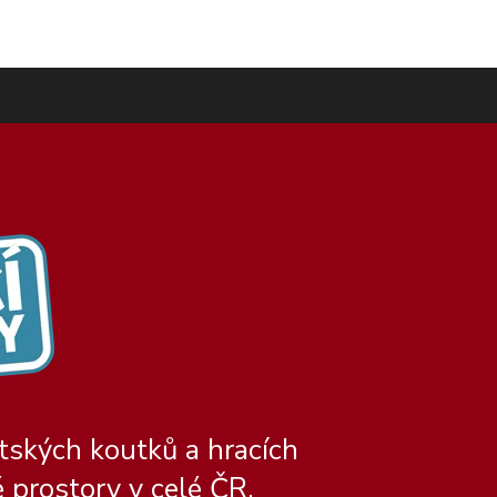
tských koutků a hracích
 prostory v celé ČR.