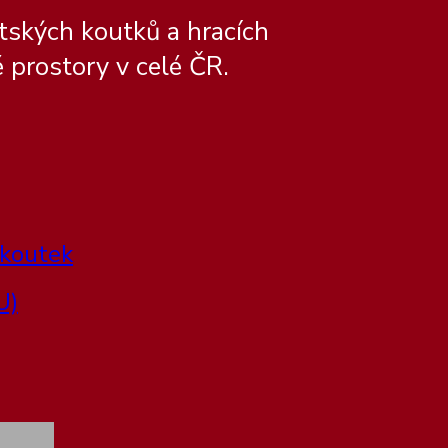
tských koutků a hracích
 prostory v celé ČR.
 koutek
U)