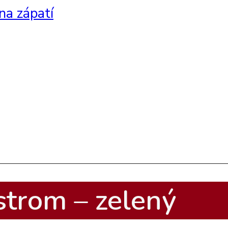
na zápatí
strom – zelený