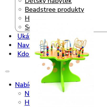
Dětský nábytek
Beadstree produkty
Hrací koutky
Softplay produkty
Ukázky realizací
Navrhni si vlastní koutek
Kdo to vyrábí ?
Nabídka produktů
Nástěnné hry
Hrací sestavy