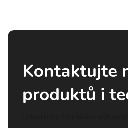
Kontaktujte 
produktů i te
Odesláním formáláře automati