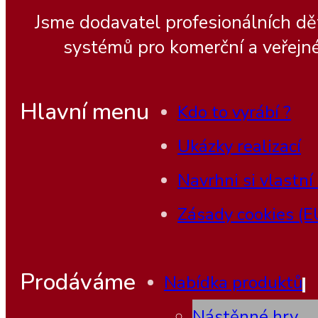
Jsme dodavatel profesionálních dě
systémů pro komerční a veřejné
Hlavní menu
Kdo to vyrábí ?
Ukázky realizací
Navrhni si vlastní
Zásady cookies (E
Prodáváme
Nabídka produktů
Nástěnné hry