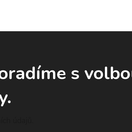
poradíme
s volb
y.
ch údajů.