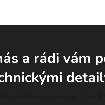
nás a rádi vám 
chnickými detail
cky souhlasíte se zpracováním osobní