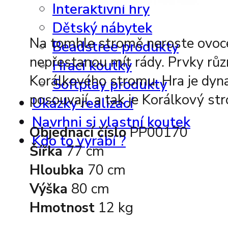
Interaktivní hry
Dětský nábytek
Na tomhle stromě neroste ovoce,
Beadstree produkty
nepřestanou mít rády. Prvky různ
Hrací koutky
Korálkového stromu. Hra je dyna
Softplay produkty
posouvají, a tak je Korálkový st
Ukázky realizací
Navrhni si vlastní koutek
Objednací číslo
PP00170
Kdo to vyrábí ?
Šířka
77 cm
Hloubka
70 cm
Výška
80 cm
Hmotnost
12 kg