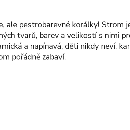
 ale pestrobarevné korálky! Strom je
ých tvarů, barev a velikostí s nimi p
mická a napínavá, děti nikdy neví, ka
rom pořádně zabaví.