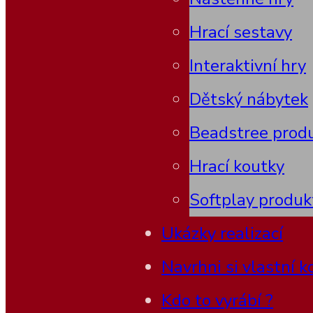
Hrací sestavy
Interaktivní hry
Dětský nábytek
Beadstree prod
Hrací koutky
Softplay produk
Ukázky realizací
Navrhni si vlastní k
Kdo to vyrábí ?