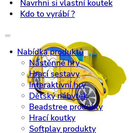
Navrhni si vlastní koutek
Kdo to vyrábí ?
Nabídka produktů
Nástěnné hry
Hrací sestavy
Interaktivní hry
Dětský nábytek
Beadstree produkty
Hrací koutky
Softplay produkty