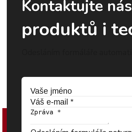
Kontaktujte ná
produktů i te
Odesláním formáláře automatic