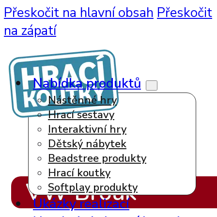
Přeskočit na hlavní obsah
Přeskočit
na zápatí
Nabídka produktů
Nástěnné hry
Hrací sestavy
Interaktivní hry
Dětský nábytek
Beadstree produkty
Hrací koutky
VW Brouk
Softplay produkty
Ukázky realizací