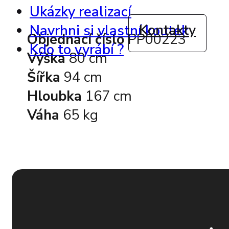
Ukázky realizací
Kontakty
Navrhni si vlastní koutek
Objednací číslo
PP00223
Kdo to vyrábí ?
Výška
80 cm
Šířka
94 cm
Hloubka
167 cm
Váha
65 kg