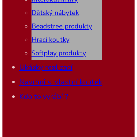
Dětský nábytek
Beadstree produkty
Hrací koutky
Softplay produkty
Ukázky realizací
Navrhni si vlastní koutek
Kdo to vyrábí ?