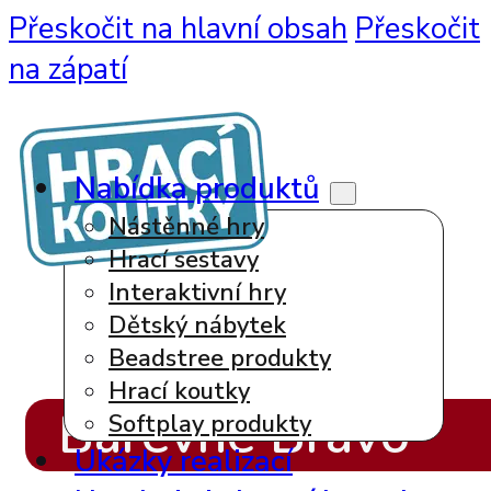
Přeskočit na hlavní obsah
Přeskočit
na zápatí
Nabídka produktů
Nástěnné hry
Hrací sestavy
Interaktivní hry
Dětský nábytek
Beadstree produkty
Hrací koutky
Barevné Bravo
Softplay produkty
Ukázky realizací