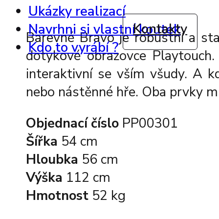
Ukázky realizací
Kontakty
Navrhni si vlastní koutek
Barevné Bravo je robustní a sta
Kdo to vyrábí ?
dotykové obrazovce Playtouch.
interaktivní se vším všudy. A 
nebo nástěnné hře. Oba prvky m
Objednací číslo
PP00301
Šířka
54 cm
Hloubka
56 cm
Výška
112 cm
Hmotnost
52 kg