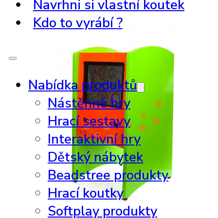
Navrhni si vlastní koutek
Kdo to vyrábí ?
Nabídka produktů
Nástěnné hry
Hrací sestavy
Interaktivní hry
Dětský nábytek
Beadstree produkty
Hrací koutky
Softplay produkty