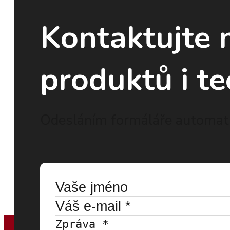
Kontaktujte 
produktů i te
Odesláním formáláře automati