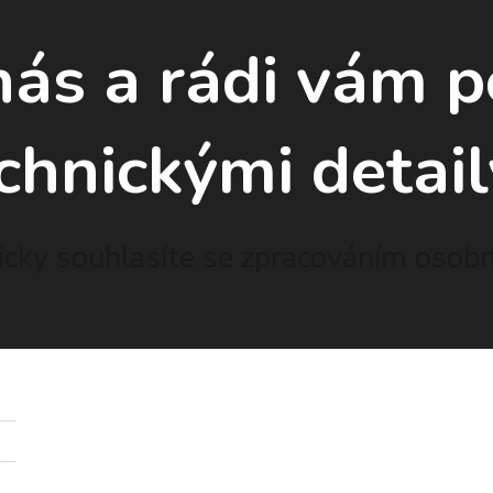
nás a rádi vám 
chnickými detail
cky souhlasíte se zpracováním osobní