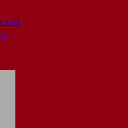
 koutek
U)