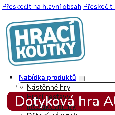
Přeskočit na hlavní obsah
Přeskočit 
Nabídka produktů
Nástěnné hry
Dotyková hra A
Hrací sestavy
Interaktivní hry