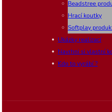
Beadstree prod
Hrací koutky
Softplay produk
Ukázky realizací
Navrhni si vlastní k
Kdo to vyrábí ?