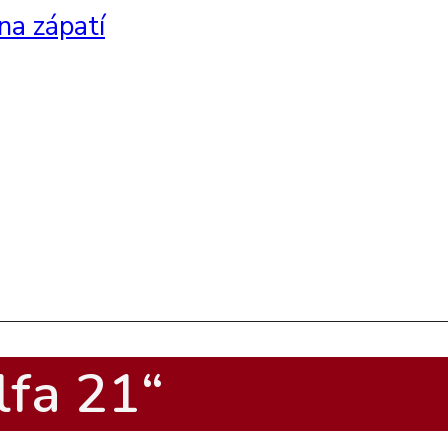
na zápatí
lfa 21“