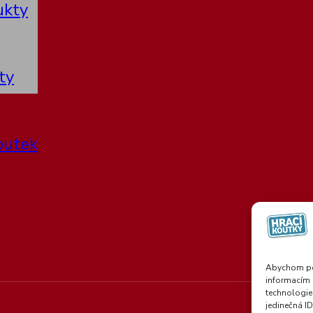
ukty
ty
outek
Abychom pos
informacím 
technologie
jedinečná I