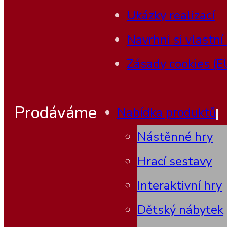
Ukázky realizací
Navrhni si vlastní
Zásady cookies (E
Prodáváme
Nabídka produktů
Nástěnné hry
Hrací sestavy
Interaktivní hry
Dětský nábytek