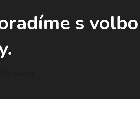
poradíme
s volb
y.
ch údajů.