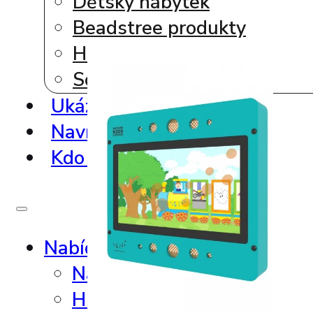
Dětský nábytek
Beadstree produkty
Hrací koutky
Softplay produkty
Ukázky realizací
Navrhni si vlastní koutek
Kdo to vyrábí ?
Nabídka produktů
Nástěnné hry
Hrací sestavy