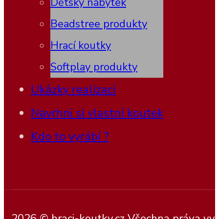
Dětský nábytek
Beadstree produkty
Hrací koutky
Softplay produkty
Ukázky realizací
Navrhni si vlastní koutek
Kdo to vyrábí ?
2026 © hraci-koutky.cz Všechna práva vy