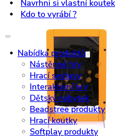
Navrhni si vlastní koutek
Kdo to vyrábí ?
Nabídka produktů
Nástěnné hry
Hrací sestavy
Interaktivní hry
Dětský nábytek
Beadstree produkty
Hrací koutky
Softplay produkty