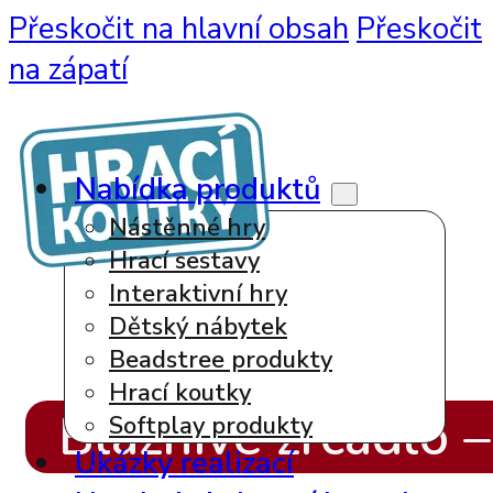
Přeskočit na hlavní obsah
Přeskočit
na zápatí
Nabídka produktů
Nástěnné hry
Hrací sestavy
Interaktivní hry
Dětský nábytek
Beadstree produkty
Hrací koutky
Bláznivé zrcadlo 
Softplay produkty
Ukázky realizací