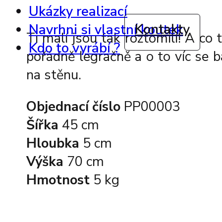
Ukázky realizací
Kontakty
Navrhni si vlastní koutek
Ti malí jsou tak roztomilí! A co
Kdo to vyrábí ?
pořádně legračně a o to víc se b
na stěnu.
Objednací číslo
PP00003
Šířka
45 cm
Hloubka
5 cm
Výška
70 cm
Hmotnost
5 kg