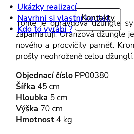
Ukázky realizací
Kontakty
Navrhni si vlastní koutek
Tohle je opravdová džungle sym
Kdo to vyrábí ?
zapamatují. Oranžová džungle je
nového a procvičily paměť. Krom
prošly neohroženě celou džunglí
Objednací číslo
PP00380
Šířka
45 cm
Hloubka
5 cm
Výška
70 cm
Hmotnost
4 kg