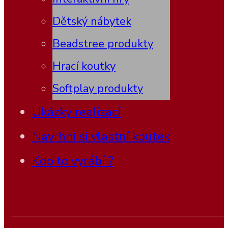
Dětský nábytek
Beadstree produkty
Hrací koutky
Softplay produkty
Ukázky realizací
Navrhni si vlastní koutek
Kdo to vyrábí ?