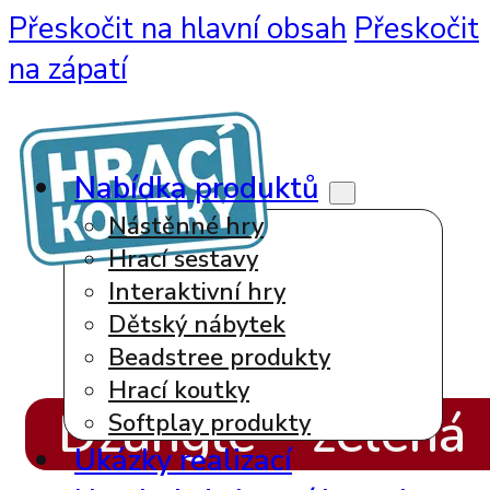
Přeskočit na hlavní obsah
Přeskočit
na zápatí
Nabídka produktů
Nástěnné hry
Hrací sestavy
Interaktivní hry
Dětský nábytek
Beadstree produkty
Hrací koutky
Džungle – zelená
Softplay produkty
Ukázky realizací