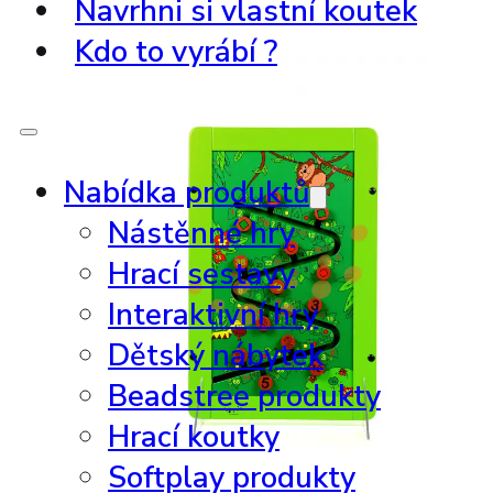
Navrhni si vlastní koutek
Kdo to vyrábí ?
Nabídka produktů
Nástěnné hry
Hrací sestavy
Interaktivní hry
Dětský nábytek
Beadstree produkty
Hrací koutky
Softplay produkty