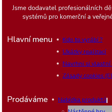
Jsme dodavatel profesionálních dě
systémů pro komerční a veřejné
Hlavní menu
Kdo to vyrábí ?
Ukázky realizací
Navrhni si vlastní
Zásady cookies (E
Prodáváme
Nabídka produktů
Nástěnné hry