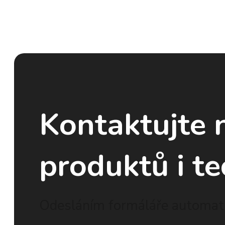
Kontaktujte 
produktů i te
Odesláním formáláře automati