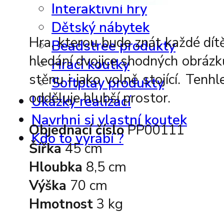
Interaktivní hry
Dětský nábytek
Hra, kterou bude znát každé dít
Beadstree produkty
hledání dvojice shodných obrázků
Hrací koutky
stěnu i jako volně stojící. Te
Softplay produkty
odděluje hlubší prostor.
Ukázky realizací
Navrhni si vlastní koutek
Objednací číslo
PP00111
Kdo to vyrábí ?
Šířka
45 cm
Hloubka
8,5 cm
Výška
70 cm
Hmotnost
3 kg