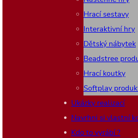
Hrací sestavy
Interaktivní hry
Dětský nábytek
Beadstree prod
Hrací koutky
Softplay produk
Ukázky realizací
Navrhni si vlastní k
Kdo to vyrábí ?