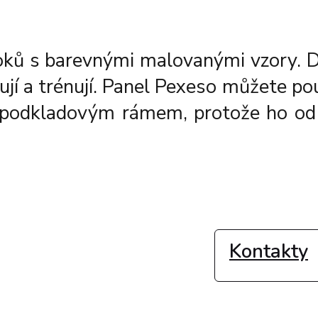
oků s barevnými malovanými vzory. Dě
ují a trénují. Panel Pexeso můžete po
e s podkladovým rámem, protože ho od
Kontakty