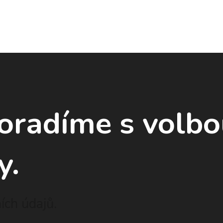
poradíme
s volb
y.
ch údajů.