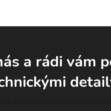
nás a rádi vám 
chnickými detail
cky souhlasíte se zpracováním osobní