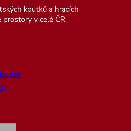
tských koutků a hracích
 prostory v celé ČR.
 koutek
U)