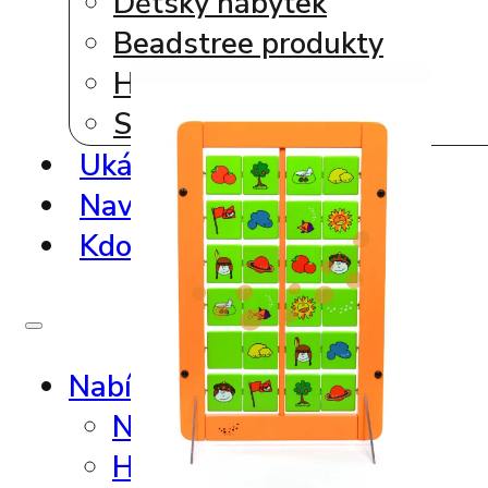
Dětský nábytek
Beadstree produkty
Hrací koutky
Softplay produkty
Ukázky realizací
Navrhni si vlastní koutek
Kdo to vyrábí ?
Nabídka produktů
Nástěnné hry
Hrací sestavy