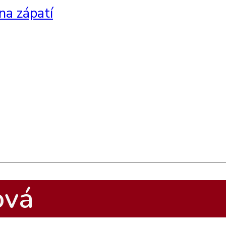
na zápatí
ová