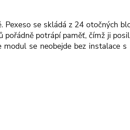
ě. Pexeso se skládá z 24 otočných bl
 pořádně potrápí paměť, čímž ji posil
nhle modul se neobejde bez instalac