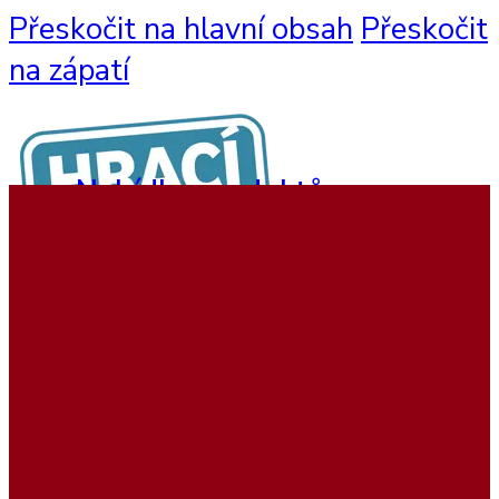
Přeskočit na hlavní obsah
Přeskočit
na zápatí
Nabídka produktů
Nástěnné hry
Hrací sestavy
Interaktivní hry
Dětský nábytek
Beadstree produkty
Hrací koutky
Softplay produkty
Ukázky realizací