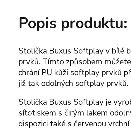
Popis produktu:
Stolička Buxus Softplay v bílé b
prvků. Tímto způsobem můžete v
chrání PU kůži softplay prvků p
již tak odolných softplay prvků.
Stolička Buxus Softplay je vyro
sítotiskem s čirým lakem odolný
dispozici také s červenou vrchn