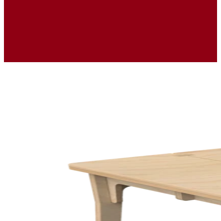
Ukázky realizací
Kontakty
Navrhni si vlastní koutek
Kdo to vyrábí ?