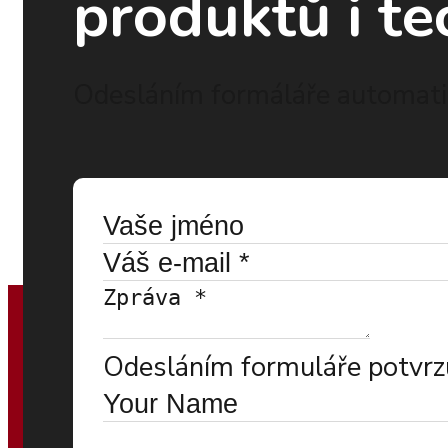
produktů i te
Odesláním formáláře automatic
Odesláním formuláře potvrzu