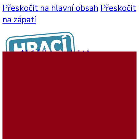
Přeskočit na hlavní obsah
Přeskočit
na zápatí
Nabídka produktů
Nástěnné hry
Hrací sestavy
Interaktivní hry
Dětský nábytek
Beadstree produkty
Hrací koutky
Softplay produkty
Ukázky realizací