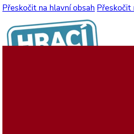
Přeskočit na hlavní obsah
Přeskočit 
Nabídka produktů
Nástěnné hry
Hrací sestavy
Interaktivní hry