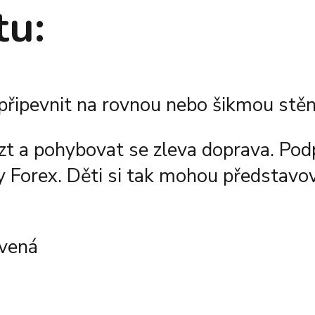
tu:
 připevnit na rovnou nebo šikmou stěn
t a pohybovat se zleva doprava. Podpo
y Forex. Děti si tak mohou představo
rvená