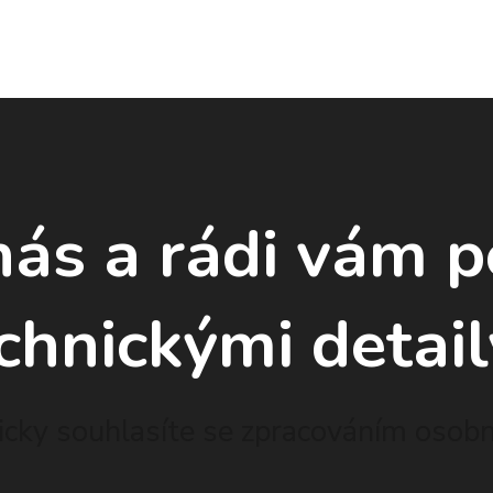
nás a rádi vám 
chnickými detail
cky souhlasíte se zpracováním osobní