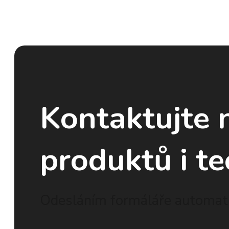
Kontaktujte 
produktů i te
Odesláním formáláře automati