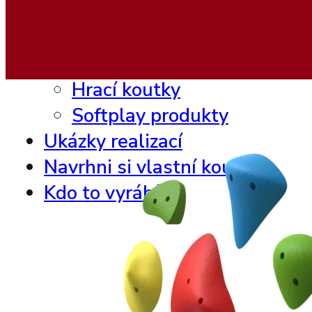
Interaktivní hry
Dětský nábytek
Beadstree produkty
Hrací koutky
Softplay produkty
Ukázky realizací
Navrhni si vlastní koutek
Kdo to vyrábí ?