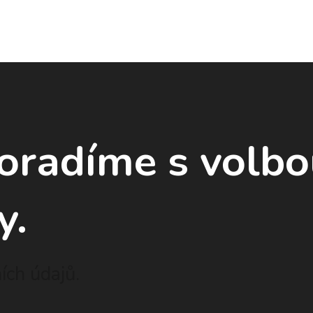
poradíme
s volb
y.
ch údajů.