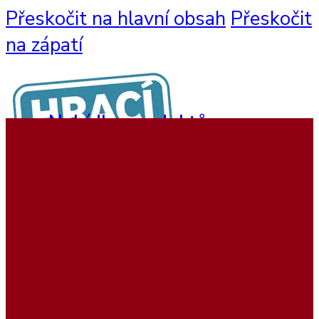
Přeskočit na hlavní obsah
Přeskočit
na zápatí
Nabídka produktů
Nástěnné hry
Hrací sestavy
Interaktivní hry
Dětský nábytek
Beadstree produkty
Hrací koutky
Softplay produkty
Ukázky realizací