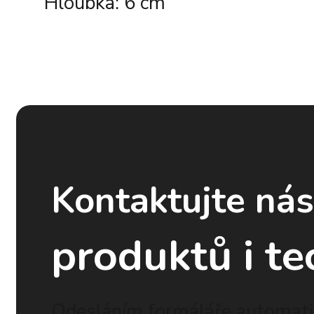
Hloubka: 6 cm
Kontaktujte ná
produktů i te
Odesláním formáláře automatic