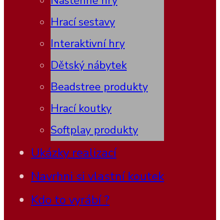
Nástěnné hry
Hrací sestavy
Interaktivní hry
Dětský nábytek
Beadstree produkty
Hrací koutky
Softplay produkty
Ukázky realizací
Navrhni si vlastní koutek
Kdo to vyrábí ?