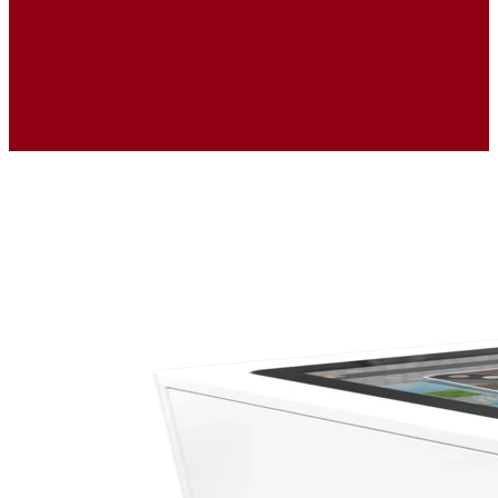
Ukázky realizací
Kontakty
Navrhni si vlastní koutek
Kdo to vyrábí ?