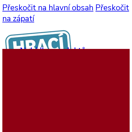
Přeskočit na hlavní obsah
Přeskočit
na zápatí
Nabídka produktů
Nástěnné hry
Hrací sestavy
Interaktivní hry
Dětský nábytek
Beadstree produkty
Hrací koutky
Softplay produkty
Ukázky realizací