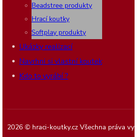
Beadstree produkty
Hrací koutky
Softplay produkty
Ukázky realizací
Navrhni si vlastní koutek
Kdo to vyrábí ?
2026 © hraci-koutky.cz Všechna práva vy