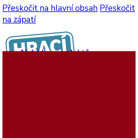
Přeskočit na hlavní obsah
Přeskočit
na zápatí
Nabídka produktů
Nástěnné hry
Hrací sestavy
Interaktivní hry
Dětský nábytek
Beadstree produkty
Hrací koutky
Softplay produkty
Ukázky realizací