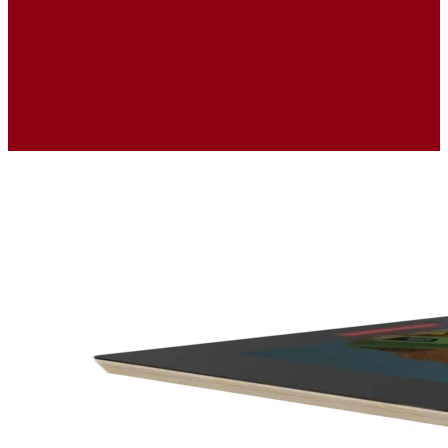
Ukázky realizací
Kontakty
Navrhni si vlastní koutek
Kdo to vyrábí ?