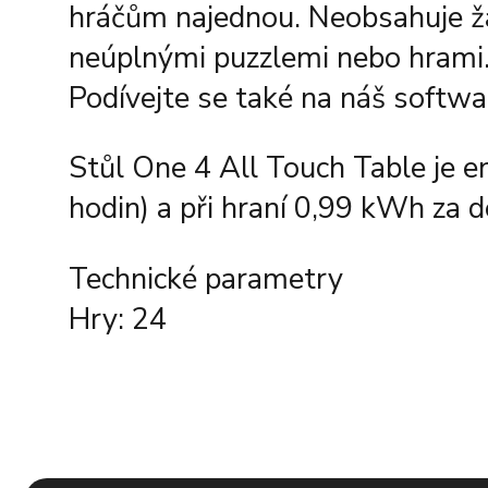
hráčům najednou. Neobsahuje žá
neúplnými puzzlemi nebo hrami
Podívejte se také na náš softw
Stůl One 4 All Touch Table je 
hodin) a při hraní 0,99 kWh za d
Technické parametry
Hry: 24