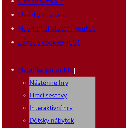
Kdo to vyrábí ?
Ukázky realizací
Navrhni si vlastní koutek
Zásady cookies (EU)
Nabídka produktů
Nástěnné hry
Hrací sestavy
Interaktivní hry
Dětský nábytek