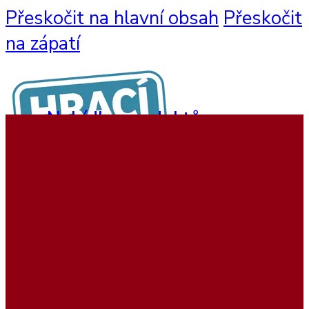
Přeskočit na hlavní obsah
Přeskočit
na zápatí
Nabídka produktů
Nástěnné hry
Hrací sestavy
Interaktivní hry
Dětský nábytek
Beadstree produkty
Hrací koutky
Softplay produkty
Ukázky realizací