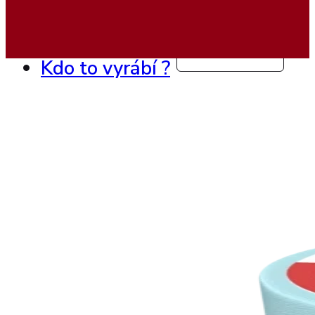
Ukázky realizací
Kontakty
Navrhni si vlastní koutek
Kdo to vyrábí ?