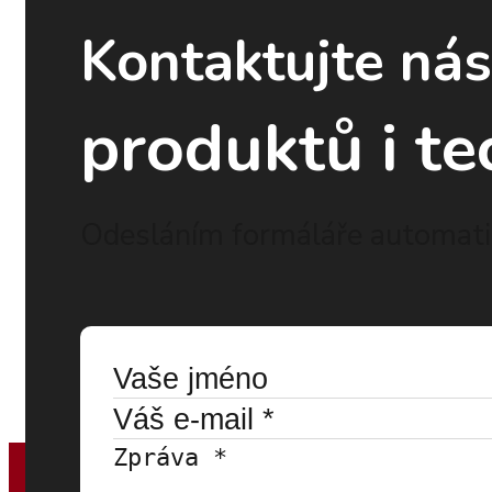
Kontaktujte ná
produktů i te
Odesláním formáláře automatic