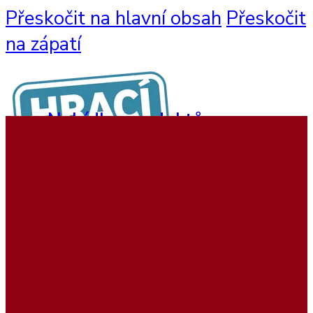
Přeskočit na hlavní obsah
Přeskočit
na zápatí
Nabídka produktů
Nástěnné hry
Hrací sestavy
Interaktivní hry
Dětský nábytek
Beadstree produkty
Hrací koutky
Softplay produkty
Ukázky realizací