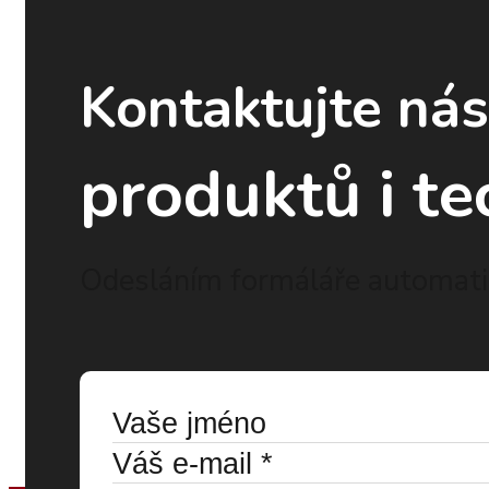
Kontaktujte ná
produktů i te
Odesláním formáláře automatic