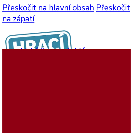
Přeskočit na hlavní obsah
Přeskočit
na zápatí
Nabídka produktů
Nástěnné hry
Hrací sestavy
Interaktivní hry
Dětský nábytek
Beadstree produkty
Hrací koutky
Softplay produkty
Ukázky realizací