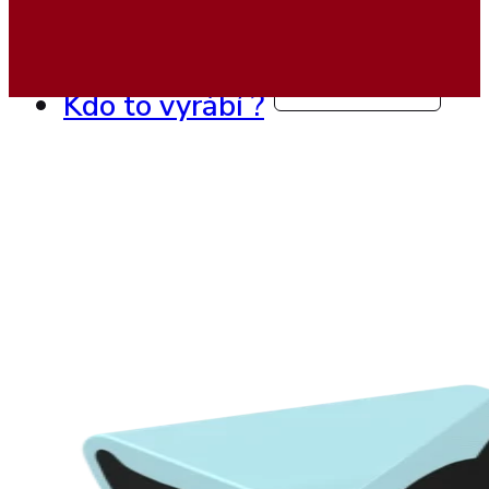
Ukázky realizací
Kontakty
Navrhni si vlastní koutek
Kdo to vyrábí ?