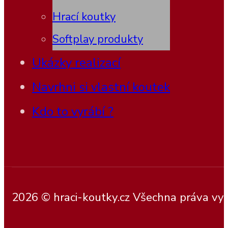
Hrací koutky
Softplay produkty
Ukázky realizací
Navrhni si vlastní koutek
Kdo to vyrábí ?
2026 © hraci-koutky.cz Všechna práva vy