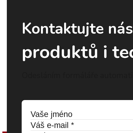
Kontaktujte ná
produktů i te
Odesláním formáláře automatic