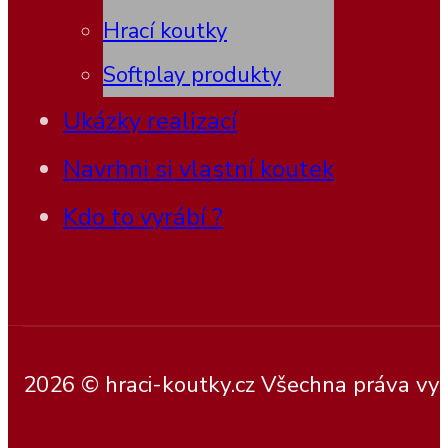
Hrací koutky
Softplay produkty
Ukázky realizací
Navrhni si vlastní koutek
Kdo to vyrábí ?
2026 © hraci-koutky.cz Všechna práva vy