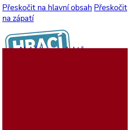
Přeskočit na hlavní obsah
Přeskočit
na zápatí
Nabídka produktů
Nástěnné hry
Hrací sestavy
Interaktivní hry
Dětský nábytek
Beadstree produkty
Hrací koutky
Softplay produkty
Ukázky realizací