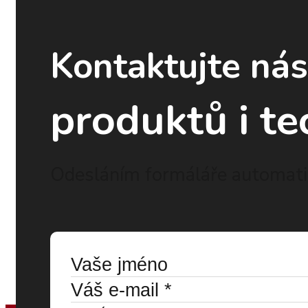
Kontaktujte ná
produktů i te
Odesláním formáláře automatic