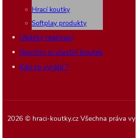
Hrací koutky
Softplay produkty
Ukázky realizací
Navrhni si vlastní koutek
Kdo to vyrábí ?
2026 © hraci-koutky.cz Všechna práva vy