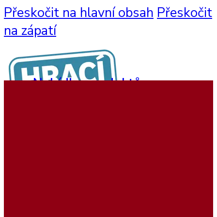
Přeskočit na hlavní obsah
Přeskočit
na zápatí
Nabídka produktů
Nástěnné hry
Hrací sestavy
Interaktivní hry
Dětský nábytek
Beadstree produkty
Hrací koutky
Softplay produkty
Ukázky realizací