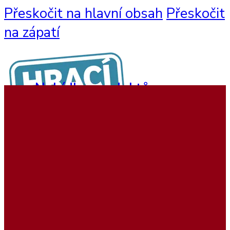
Přeskočit na hlavní obsah
Přeskočit
na zápatí
Nabídka produktů
Nástěnné hry
Hrací sestavy
Interaktivní hry
Dětský nábytek
Beadstree produkty
Hrací koutky
Softplay produkty
Ukázky realizací