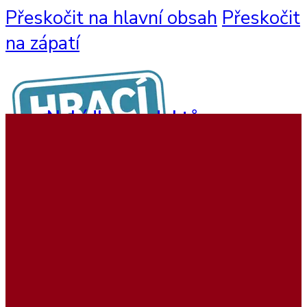
Přeskočit na hlavní obsah
Přeskočit
na zápatí
Nabídka produktů
Nástěnné hry
Hrací sestavy
Interaktivní hry
Dětský nábytek
Beadstree produkty
Hrací koutky
Softplay produkty
Ukázky realizací