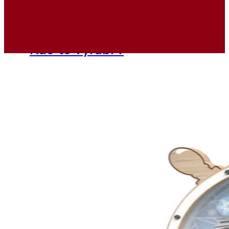
Ukázky realizací
Kontakty
Navrhni si vlastní koutek
Kdo to vyrábí ?