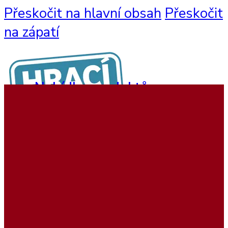
Přeskočit na hlavní obsah
Přeskočit
na zápatí
Nabídka produktů
Nástěnné hry
Hrací sestavy
Interaktivní hry
Dětský nábytek
Beadstree produkty
Hrací koutky
Softplay produkty
Ukázky realizací