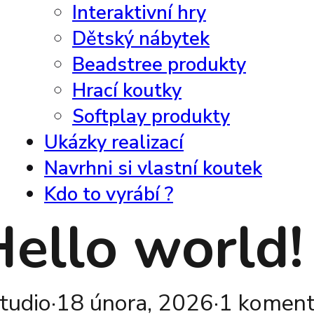
Interaktivní hry
Dětský nábytek
Beadstree produkty
Hrací koutky
Softplay produkty
Ukázky realizací
Navrhni si vlastní koutek
Kdo to vyrábí ?
Hello world!
tudio
·
18 února, 2026
·
1 koment