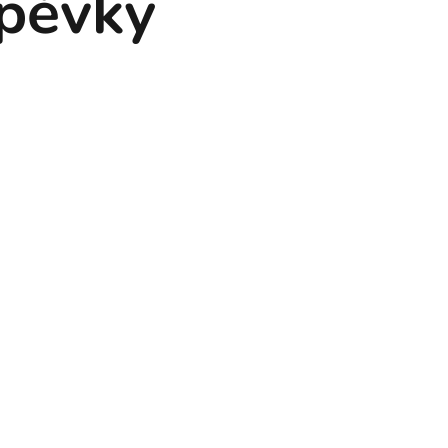
spěvky